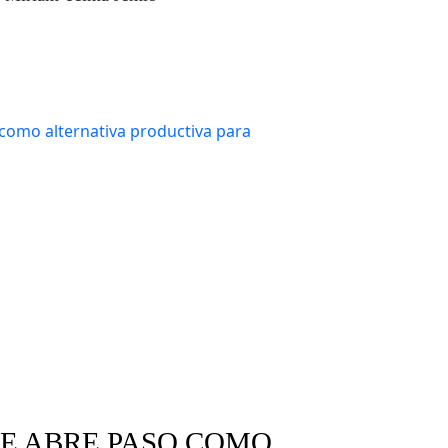
s silvestres
Tráfico de animales
SE ABRE PASO COMO