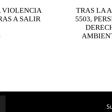
 VIOLENCIA
TRAS LA 
AS A SALIR
5503, PER
DERECH
AMBIENT
i
res violencia
Amazonía
Áreas Pr
p
S