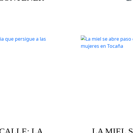
Animale
aria
Discursos de odio
 CALLE: LA
LA MIEL 