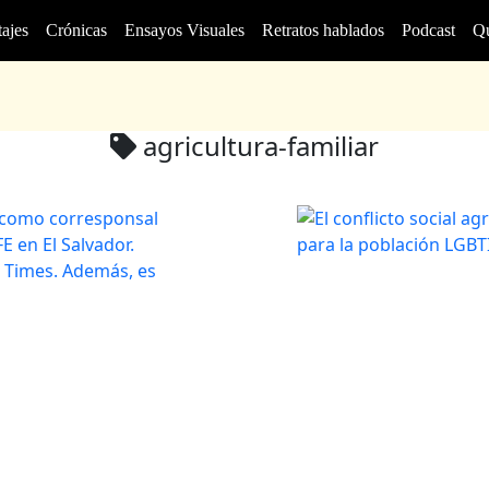
ajes
Crónicas
Ensayos Visuales
Retratos hablados
Podcast
Q
agricultura-familiar