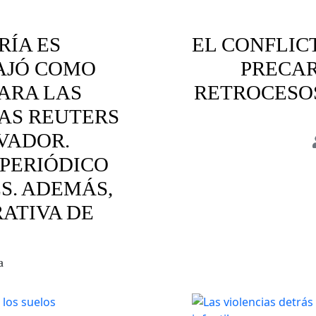
RÍA ES
EL CONFLIC
BAJÓ COMO
PRECAR
ARA LAS
RETROCESOS
IAS REUTERS
LVADOR.
 PERIÓDICO
Bolivia
Cofli
S. ADEMÁS,
ATIVA DE
a