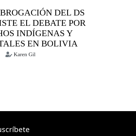
ABROGACIÓN DEL DS
SISTE EL DEBATE POR
OS INDÍGENAS Y
ALES EN BOLIVIA
Karen Gil
otegidas
Derechos Indígenas
medio ambiente
ueblos indígenas
Tariquía
uscríbete