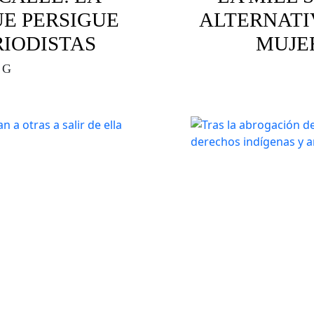
UE PERSIGUE
ALTERNATI
RIODISTAS
MUJE
 G
olencia digital