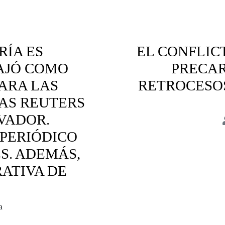
RÍA ES
EL CONFLIC
BAJÓ COMO
PRECAR
ARA LAS
RETROCESOS
IAS REUTERS
LVADOR.
 PERIÓDICO
Bolivia
Cofli
S. ADEMÁS,
ATIVA DE
a