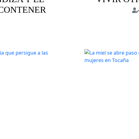
 CONTENER
Animale
aria
Discursos de odio