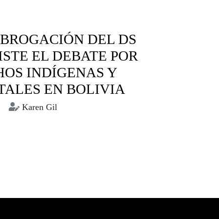
ABROGACIÓN DEL DS
SISTE EL DEBATE POR
OS INDÍGENAS Y
ALES EN BOLIVIA
Karen Gil
otegidas
Derechos Indígenas
medio ambiente
ueblos indígenas
Tariquía