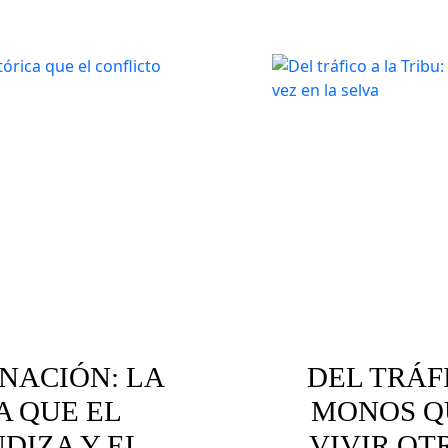
biente
Concubinatos infantiles
NACIÓN: LA
DEL TRÁFI
A QUE EL
MONOS Q
DIZA Y EL
VIVIR OT