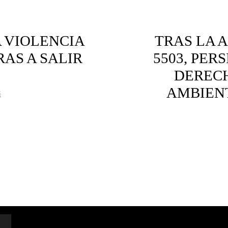
 VIOLENCIA
TRAS LA 
AS A SALIR
5503, PER
DERECH
AMBIENT
i
res violencia
Amazonía
Áreas Pr
p