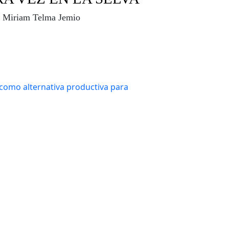
Miriam Telma Jemio
s silvestres
Tráfico de animales