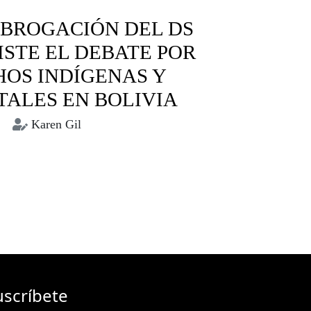
ABROGACIÓN DEL DS
SISTE EL DEBATE POR
OS INDÍGENAS Y
ALES EN BOLIVIA
Karen Gil
otegidas
Derechos Indígenas
medio ambiente
ueblos indígenas
Tariquía
uscríbete