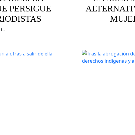
UE PERSIGUE
ALTERNATI
RIODISTAS
MUJE
 G
olencia digital