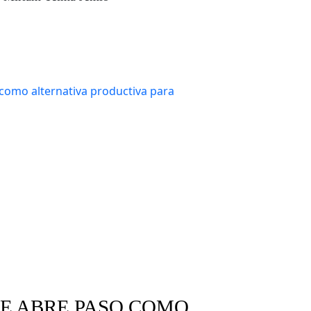
s silvestres
Tráfico de animales
SE ABRE PASO COMO