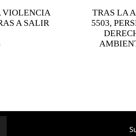
 VIOLENCIA
TRAS LA 
AS A SALIR
5503, PER
DERECH
AMBIENT
i
res violencia
Amazonía
Áreas Pr
p
S