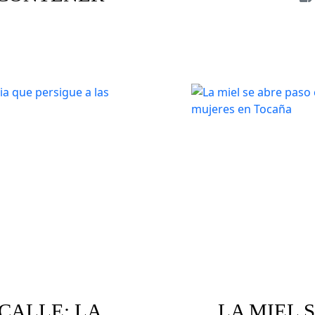
Animale
aria
Discursos de odio
 CALLE: LA
LA MIEL 