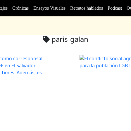
ajes
Crónicas
Ensayos Visuales
Retratos hablados
Podcast
Q
paris-galan