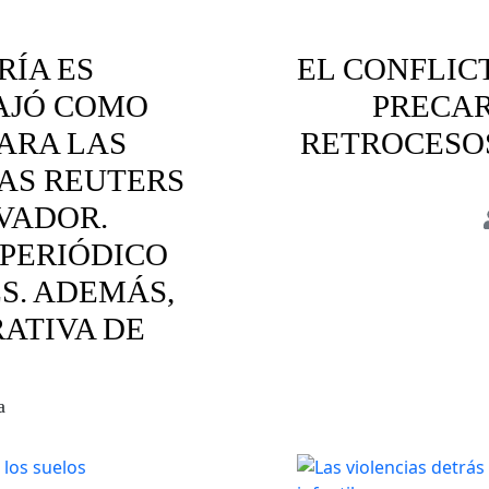
RÍA ES
EL CONFLIC
BAJÓ COMO
PRECAR
ARA LAS
RETROCESOS
IAS REUTERS
LVADOR.
 PERIÓDICO
Bolivia
Cofli
S. ADEMÁS,
ATIVA DE
a