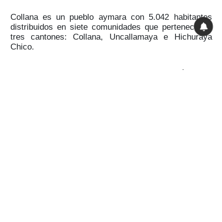
Collana es un pueblo aymara con 5.042 habitantes
distribuidos en siete comunidades que pertenecen a
tres cantones: Collana, Uncallamaya e Hichuraya
Chico.
Los pobladores se dedican a la ganadería y la
agricultura, pero también hay quienes forman parte de
la cooperativa de piedra caliza Cinco Limitada, que
explota áridos para vender a las cementeras de
Viacha, municipio aledaño. Ésta cuenta con 1.200
socios, la mayoría del cantón de Collana.
Bertha nació en Hichuraya Chico en 1987. Es hija de
productores de ganado y queso, que, para llegar a
tener lo que ahora tienen, trabajaron 24 horas durante
muchos años. De allí ella aprendió a no temerle al
trabajo duro. Por falta de recursos, cuando estaba en
etapa escolar, su familia emigró a El Alto para vender
comida todo el día y toda la noche. Una vez que
ahorró dinero suficiente para comprarse una casa y