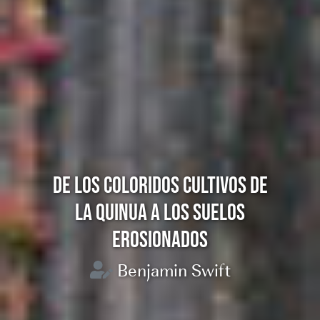
DE LOS COLORIDOS CULTIVOS DE
LA MIEL SE ABRE PASO COMO
ALTERNATIVA PRODUCTIVA PARA
LA QUINUA A LOS SUELOS
MUJERES EN TOCAÑA
EROSIONADOS
Benjamin Swift