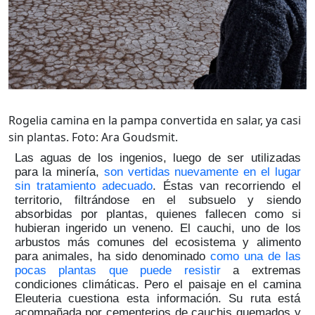
Rogelia camina en la pampa convertida en salar, ya casi
sin plantas. Foto: Ara Goudsmit.
Las aguas de los ingenios, luego de ser utilizadas
para la minería,
son vertidas nuevamente en el lugar
sin tratamiento adecuado
. Éstas van recorriendo el
territorio, filtrándose en el subsuelo y siendo
absorbidas por plantas, quienes fallecen como si
hubieran ingerido un veneno. El cauchi, uno de los
arbustos más comunes del ecosistema y alimento
para animales, ha sido denominado
como una de las
pocas plantas que puede resistir
a extremas
condiciones climáticas. Pero el paisaje en el camina
Eleuteria cuestiona esta información. Su ruta está
acompañada por cementerios de cauchis quemados y