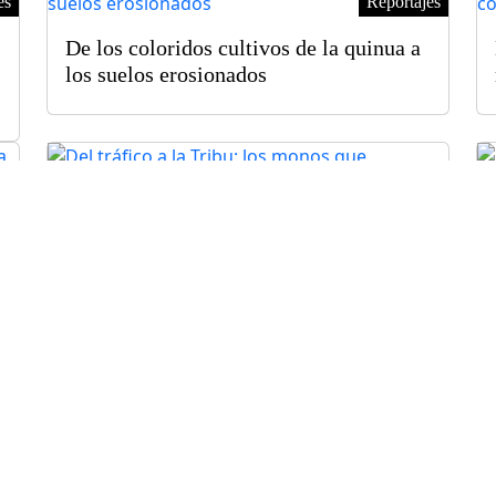
es
Reportajes
De los coloridos cultivos de la quinua a
los suelos erosionados
Reportajes
es
Del tráfico a la Tribu: los monos que
aprendieron a vivir otra vez en la selva
es
Reportajes
Sobrevivieron a la violencia y hoy
ayudan a otras a salir de ella