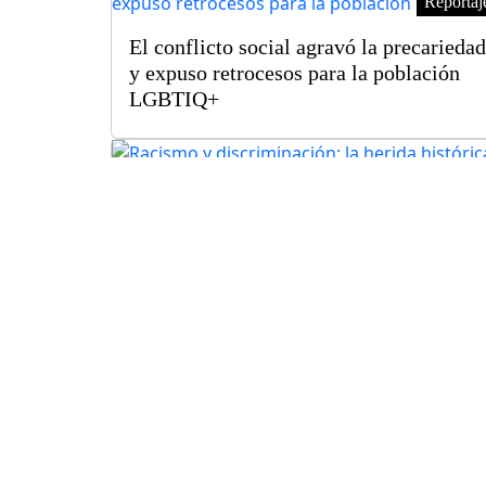
Reportaj
El conflicto social agravó la precariedad
y expuso retrocesos para la población
LGBTIQ+
Reportaj
Racismo y discriminación: la herida
histórica que el conflicto profundiza y
el Estado no logra contener
Reportaj
La miel se abre paso como alternativa
productiva para mujeres en Tocaña