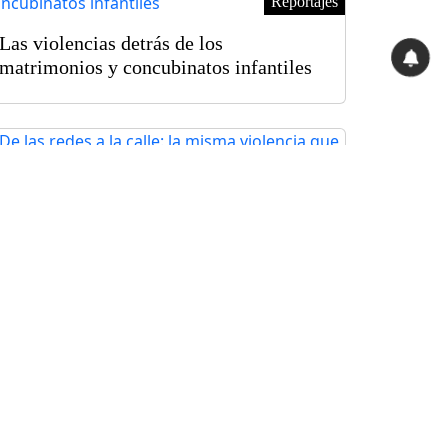
Reportajes
Las violencias detrás de los
matrimonios y concubinatos infantiles
Reportajes
De las redes a la calle: la misma
violencia que persigue a las mujeres
periodistas
Reportajes
Tras la abrogación del DS 5503, persiste
el debate por derechos indígenas y